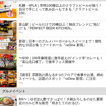
1
札幌・4PLA｜常時100種以上のクラフトビールが揃う！
自分で手にとって飲み比べもできる『クラフトビール
100』
favy
2
富山駅｜ビールだけで20種以上！独自ブレンドに“泡だ
け”も『PERFECT BEER KITCHEN』
favy
3
新宿｜日本一のグルメバーガーからスイーツまで！個性
的な10店が集うフードホール『reDine 新宿』
favy
4
〜9/30｜100辛麻辣湯に激辛超えの“インド辛”カレーも！
『富山北口横丁』で激辛フェス開催中
favy
5
【新宿】雰囲気の異なる4つのフロアで食事やお酒、締め
スイーツも。話題のスポット『reDine 新宿』に注目
favy
グルメイベント
8/6〜｜ゆずぽん酢でさっぱり！大根おろしをのせた夏限
定のカルビ丼を販売『焼きたてのかるび』