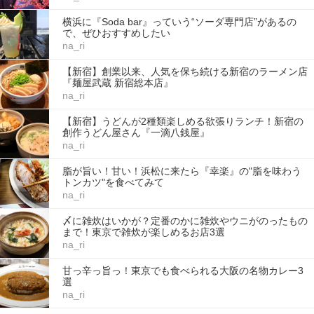
横浜に『Soda bar』っていう“ソーダ専門店”があるの
で、ぜひおすすめしたい
na_ri
【新宿】創業以来、人気を保ち続ける新宿のラーメン店
『麺屋武蔵 新宿総本店』
na_ri
【新宿】うどんが2種類楽しめる欲張りランチ！新宿の
創作うどん屋さん『一滴八銭屋』
na_ri
脂が旨い！甘い！浜松に来たら『幸楽』の"脂を味わう
トンカツ"を食べてみて
na_ri
〆に雑炊はいかが？定番のかに雑炊やウニがのったもの
まで！東京で雑炊が楽しめるお店3選
na_ri
甘っ辛っ旨っ！東京でも食べられる大阪の名物カレー3
選
na_ri