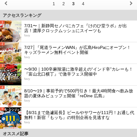
1
2
3
4
アクセスランキング
1
7/31〜｜新静岡セノバにカフェ『けのひ堂ラボ』が出
店！濃厚クロックムッシュにスイーツも
favy
2
7/27│『尾道ラーメンWAN』が広島HiroPaにオープン！
キッズラーメン無料イベント開催
favy
3
〜9/30｜100辛麻辣湯に激辛超えの“インド辛”カレーも！
『富山北口横丁』で激辛フェス開催中
favy
4
8/10〜19｜事前予約で500円引き！最大4時間食べ飲み放
題の夏休みビュッフェ開催『reDine 広島』
favy
5
【8/31まで急遽延長】ビールやサワーが111円！お通し代
無料！新宿『もッち』の特別企画を見逃すな
favy
オススメ記事