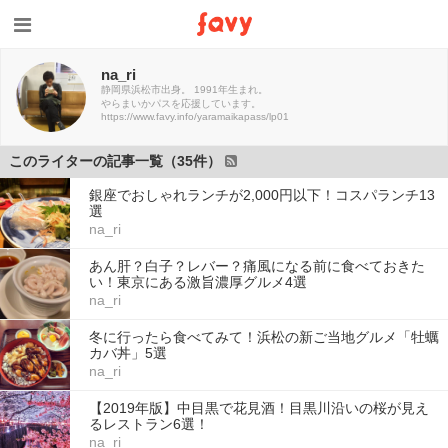
na_ri
静岡県浜松市出身。 1991年生まれ。
やらまいかパスを応援しています。
https://www.favy.info/yaramaikapass/lp01
このライターの記事一覧（35件）
銀座でおしゃれランチが2,000円以下！コスパランチ13
選
na_ri
あん肝？白子？レバー？痛風になる前に食べておきた
い！東京にある激旨濃厚グルメ4選
na_ri
冬に行ったら食べてみて！浜松の新ご当地グルメ「牡蠣
カバ丼」5選
na_ri
【2019年版】中目黒で花見酒！目黒川沿いの桜が見え
るレストラン6選！
na_ri