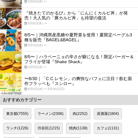
8月6日(木) 〜
『焼きたてのかるび』から「にんにくカルビ丼」が発
売！大人気の「豚カルビ丼」も待望の復活
8月6日(木) 〜
8/5〜｜沖縄県産黒糖や夏野菜を使用！夏限定ベーグル3
種を販売『BAGEL&BAGEL』
8月5日(水) 〜
8/5〜｜ハラペーニョの辛さが癖になる！限定バーガー＆
フライが登場『Shake Shack』
8月5日(水) 〜
〜8/30｜「C.C.レモン」の爽快なパフェに注目！飲む新
作フラッペも『スシロー』
8月5日(水) 〜 8月30日(日)
おすすめカテゴリー
東京都(7555)
ラーメン(2306)
肉(2252)
居酒屋(1804)
ランチ(1226)
渋谷区(1215)
焼肉(1138)
カフェ(1131)