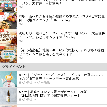
ーメン、海鮮丼、麻辣湯も！
favy
3
有明｜食べログ百名店が監修する本気のパスタ&ピザに注
目！穴場ダイニング『LINK table』
favy
4
浜松町駅｜選べるソース×ライスで14通りの味！大会優勝
シェフのふわとろオムライス『Michi』
favy
5
【初心者必見】札幌・4PLAの『大通バル』を攻略！移動
ゼロでハシゴ飯を楽しむ完全ガイド
favy
グルメイベント
8/8〜｜「ダックワーズ」が復刻！ピスタチオ香るパルフ
ェなど限定販売『ヨックモック青山本店』
8月8日(土) 〜 8月30日(日)
8/8〜｜朝食のオレンジ果皮がビールに！横浜
『2416MARKET』等で限定販売スタート
8月8日(土) 〜