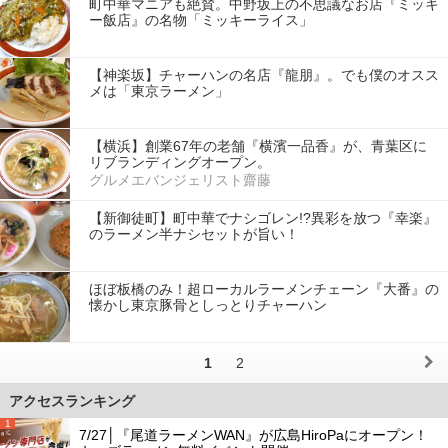
町中華マニアも絶賛。中野坂上の不思議なお店『ミッキ
ー飯店』の名物「ミッキーライス」
【神楽坂】チャーハンの名店『龍朋』。でも僕のオスス
メは「東京ラーメン」
【横浜】創業67年の老舗『横濱一品香』が、青葉区に
リブランディングオープン。
グルメエバンジェリスト齋藤
【新御徒町】町中華でナシゴレン!?異彩を放つ『幸楽』
のラーメン半ナシセットが旨い！
ほぼ板橋のみ！超ローカルラーメンチェーン『大番』の
懐かし東京豚骨としっとりチャーハン
1
2
アクセスランキング
1
7/27│『尾道ラーメンWAN』が広島HiroPaにオープン！