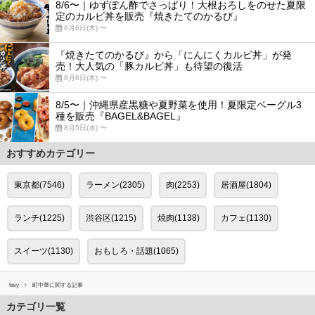
8/6〜｜ゆずぽん酢でさっぱり！大根おろしをのせた夏限
定のカルビ丼を販売『焼きたてのかるび』
8月6日(木) 〜
『焼きたてのかるび』から「にんにくカルビ丼」が発
売！大人気の「豚カルビ丼」も待望の復活
8月6日(木) 〜
8/5〜｜沖縄県産黒糖や夏野菜を使用！夏限定ベーグル3
種を販売『BAGEL&BAGEL』
8月5日(水) 〜
おすすめカテゴリー
東京都(7546)
ラーメン(2305)
肉(2253)
居酒屋(1804)
ランチ(1225)
渋谷区(1215)
焼肉(1138)
カフェ(1130)
スイーツ(1130)
おもしろ・話題(1065)
favy
町中華に関する記事
カテゴリ一覧