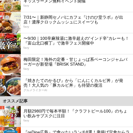
キッズラーメン無料イベント開催
favy
2
7/31〜｜新静岡セノバにカフェ『けのひ堂ラボ』が出
店！濃厚クロックムッシュにスイーツも
favy
3
〜9/30｜100辛麻辣湯に激辛超えの“インド辛”カレーも！
『富山北口横丁』で激辛フェス開催中
favy
4
梅田限定！海外の定番・甘じょっぱ系ベーコンジャムバ
ーガーが新登場『BRISK STAND』
favy
5
『焼きたてのかるび』から「にんにくカルビ丼」が発
売！大人気の「豚カルビ丼」も待望の復活
グルメライターAI
オススメ記事
1
月額2980円で毎本半額！『クラフトビール100』のちょ
い飲みサブスクに注目
favy
2
『reDine広島』で食べたいランチ8選！唐揚げ定食からラ