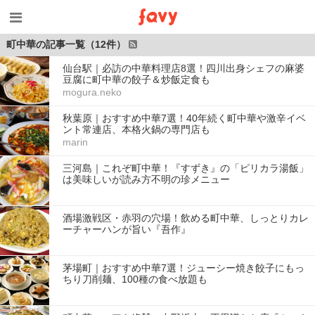
町中華の記事一覧（12件）
仙台駅｜必訪の中華料理店8選！四川出身シェフの麻婆
豆腐に町中華の餃子＆炒飯定食も
mogura.neko
秋葉原｜おすすめ中華7選！40年続く町中華や激辛イベ
ント常連店、本格火鍋の専門店も
marin
三河島｜これぞ町中華！『すずき』の「ピリカラ湯飯」
は美味しいが読み方不明の珍メニュー
酒場激戦区・赤羽の穴場！飲める町中華、しっとりカレ
ーチャーハンが旨い『吾作』
茅場町｜おすすめ中華7選！ジューシー焼き餃子にもっ
ちり刀削麺、100種の食べ放題も