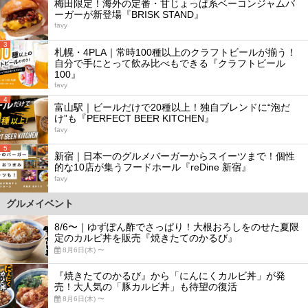
梅田限定！海外の定番・甘じょっぱ系ベーコンジャムバ
ーガーが新登場『BRISK STAND』
favy
3
札幌・4PLA｜常時100種以上のクラフトビールが揃う！
自分で手にとって飲み比べもできる『クラフトビール
100』
favy
4
富山駅｜ビールだけで20種以上！独自ブレンドに“泡だ
け”も『PERFECT BEER KITCHEN』
favy
5
新宿｜日本一のグルメバーガーからスイーツまで！個性
的な10店が集うフードホール『reDine 新宿』
favy
グルメイベント
8/6〜｜ゆずぽん酢でさっぱり！大根おろしをのせた夏限
定のカルビ丼を販売『焼きたてのかるび』
8月6日(木) 〜
『焼きたてのかるび』から「にんにくカルビ丼」が発
売！大人気の「豚カルビ丼」も待望の復活
8月6日(木) 〜