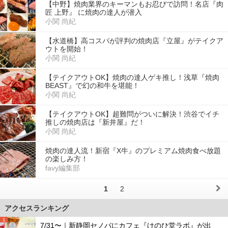
【中野】焼肉業界のキーマンもお忍びで訪問！名店『肉
匠 上野』 に焼肉の達人が潜入
小関 尚紀
【水道橋】高コスパが評判の焼肉店『立屋』がテイクア
ウトを開始！
小関 尚紀
【テイクアウトOK】焼肉の達人ゲキ推し！浅草『焼肉
BEAST』で幻の和牛を堪能！
小関 尚紀
【テイクアウトOK】超難問がついに解決！渋谷でイチ
推しの焼肉店は『新井屋』だ！
小関 尚紀
焼肉の達人流！新宿『X牛』のプレミアム焼肉食べ放題
の楽しみ方！
favy編集部
1
2
アクセスランキング
1
7/31〜｜新静岡セノバにカフェ『けのひ堂ラボ』が出