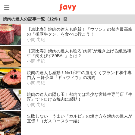
焼肉の達人の記事一覧（12件）
【恵比寿】焼肉の達人も絶賛！『ウソン』の都内最高峰
の「極厚牛タン」を食べに行こう！
小関 尚紀
【恵比寿】焼肉の達人も唸る“肉師”が焼き上げる絶品和
牛『肉えびす89BAL』とは？
小関 尚紀
焼肉の達人も感動！No1和牛の血を引くブランド和牛専
門店 三軒茶屋『ギュウドウ』の塊肉
小関 尚紀
焼肉の達人の隠し玉！都内では希少な宮崎牛専門店『牛
匠』でトロける焼肉に感動！
小関 尚紀
失敗しない！うまい「カルビ」の焼き方を焼肉の達人が
直伝！（ガスロースター編）