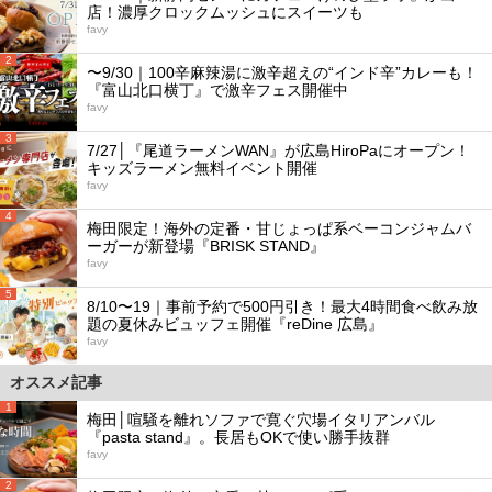
店！濃厚クロックムッシュにスイーツも
favy
2
〜9/30｜100辛麻辣湯に激辛超えの“インド辛”カレーも！
『富山北口横丁』で激辛フェス開催中
favy
3
7/27│『尾道ラーメンWAN』が広島HiroPaにオープン！
キッズラーメン無料イベント開催
favy
4
梅田限定！海外の定番・甘じょっぱ系ベーコンジャムバ
ーガーが新登場『BRISK STAND』
favy
5
8/10〜19｜事前予約で500円引き！最大4時間食べ飲み放
題の夏休みビュッフェ開催『reDine 広島』
favy
オススメ記事
1
梅田│喧騒を離れソファで寛ぐ穴場イタリアンバル
『pasta stand』。長居もOKで使い勝手抜群
favy
2