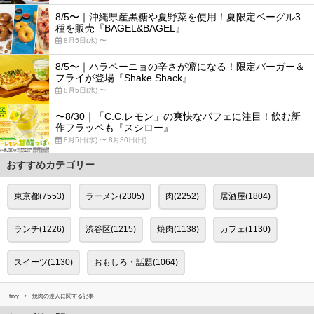
8/5〜｜沖縄県産黒糖や夏野菜を使用！夏限定ベーグル3
種を販売『BAGEL&BAGEL』
8月5日(水) 〜
8/5〜｜ハラペーニョの辛さが癖になる！限定バーガー＆
フライが登場『Shake Shack』
8月5日(水) 〜
〜8/30｜「C.C.レモン」の爽快なパフェに注目！飲む新
作フラッペも『スシロー』
8月5日(水) 〜 8月30日(日)
おすすめカテゴリー
東京都(7553)
ラーメン(2305)
肉(2252)
居酒屋(1804)
ランチ(1226)
渋谷区(1215)
焼肉(1138)
カフェ(1130)
スイーツ(1130)
おもしろ・話題(1064)
favy
焼肉の達人に関する記事