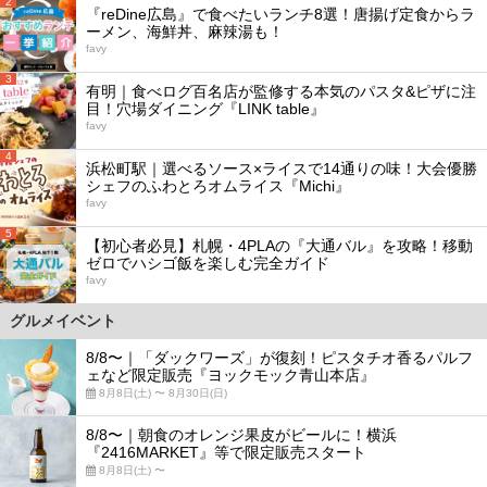
2
『reDine広島』で食べたいランチ8選！唐揚げ定食からラ
ーメン、海鮮丼、麻辣湯も！
favy
3
有明｜食べログ百名店が監修する本気のパスタ&ピザに注
目！穴場ダイニング『LINK table』
favy
4
浜松町駅｜選べるソース×ライスで14通りの味！大会優勝
シェフのふわとろオムライス『Michi』
favy
5
【初心者必見】札幌・4PLAの『大通バル』を攻略！移動
ゼロでハシゴ飯を楽しむ完全ガイド
favy
グルメイベント
8/8〜｜「ダックワーズ」が復刻！ピスタチオ香るパルフ
ェなど限定販売『ヨックモック青山本店』
8月8日(土) 〜 8月30日(日)
8/8〜｜朝食のオレンジ果皮がビールに！横浜
『2416MARKET』等で限定販売スタート
8月8日(土) 〜