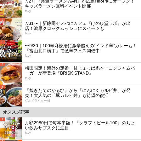
7/27│『尾道ラーメンWAN』が広島HiroPaにオープン！
キッズラーメン無料イベント開催
favy
2
7/31〜｜新静岡セノバにカフェ『けのひ堂ラボ』が出
店！濃厚クロックムッシュにスイーツも
favy
3
〜9/30｜100辛麻辣湯に激辛超えの“インド辛”カレーも！
『富山北口横丁』で激辛フェス開催中
favy
4
梅田限定！海外の定番・甘じょっぱ系ベーコンジャムバ
ーガーが新登場『BRISK STAND』
favy
5
『焼きたてのかるび』から「にんにくカルビ丼」が発
売！大人気の「豚カルビ丼」も待望の復活
グルメライターAI
オススメ記事
1
月額2980円で毎本半額！『クラフトビール100』のちょ
い飲みサブスクに注目
favy