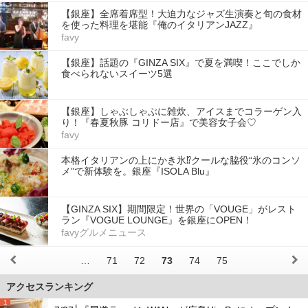
【銀座】全席着席型！大迫力なジャズ生演奏と旬の食材
を使った料理を堪能『俺のイタリアンJAZZ』
favy
【銀座】話題の『GINZA SIX』で夏を満喫！ここでしか
食べられないスイーツ5選
【銀座】しゃぶしゃぶに雑炊、アイスまでコラーゲン入
り！『春夏秋豚 コリドー店』で美容女子会♡
favy
本格イタリアンの上にかき氷⁉︎クールな脇役“氷のコンソ
メ”で新体験を。銀座『ISOLA Blu』
【GINZA SIX】期間限定！世界の「VOUGE」がレスト
ラン『VOGUE LOUNGE』を銀座にOPEN！
favyグルメニュース
…
71
72
73
74
75
アクセスランキング
1