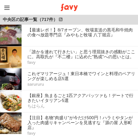
中央区の記事一覧（717件）
【最速レポ！】8/7オープン、牧場直送の黒毛和牛焼肉
の食べ放題専門店『みやもと牧場 八丁堀店』
「誰かを連れて行きたい」と思う理屈抜きの感動がここ
に。高取氏が『不二楼』に込めた"熟成"への思いとは。
favy
これぞマリアージュ！東日本橋でワインと料理のペアリ
ングが楽しめる店5選
sarururu
【銀座】魚まるごと1匹アクアパッツァも！デートで行
きたいイタリアン5選
ちはらん
【注目】名物"肉盛り"が今だけ500円！ハラミやタンが
入った肉盛りキャンペーンを見逃すな『源の屋 人形町
店』
favy