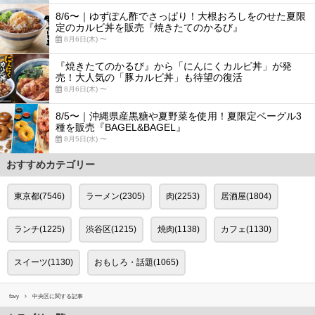
8/6〜｜ゆずぽん酢でさっぱり！大根おろしをのせた夏限
定のカルビ丼を販売『焼きたてのかるび』
8月6日(木) 〜
『焼きたてのかるび』から「にんにくカルビ丼」が発
売！大人気の「豚カルビ丼」も待望の復活
8月6日(木) 〜
8/5〜｜沖縄県産黒糖や夏野菜を使用！夏限定ベーグル3
種を販売『BAGEL&BAGEL』
8月5日(水) 〜
おすすめカテゴリー
東京都(7546)
ラーメン(2305)
肉(2253)
居酒屋(1804)
ランチ(1225)
渋谷区(1215)
焼肉(1138)
カフェ(1130)
スイーツ(1130)
おもしろ・話題(1065)
favy
中央区に関する記事