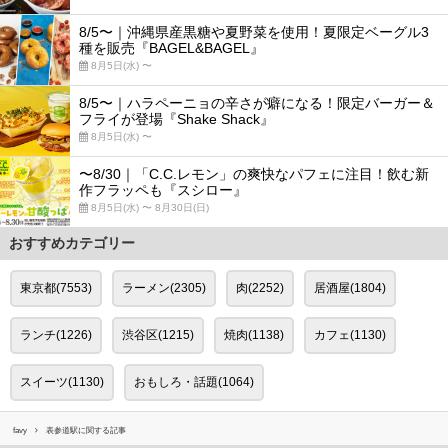
8/5〜｜沖縄県産黒糖や夏野菜を使用！夏限定ベーグル3
種を販売『BAGEL&BAGEL』
8月5日(水) 〜
8/5〜｜ハラペーニョの辛さが癖になる！限定バーガー＆
フライが登場『Shake Shack』
8月5日(水) 〜
〜8/30｜「C.C.レモン」の爽快なパフェに注目！飲む新
作フラッペも『スシロー』
8月5日(水) 〜 8月30日(日)
おすすめカテゴリー
東京都(7553)
ラーメン(2305)
肉(2252)
居酒屋(1804)
ランチ(1226)
渋谷区(1215)
焼肉(1138)
カフェ(1130)
スイーツ(1130)
おもしろ・話題(1064)
favy
表参道駅に関する記事