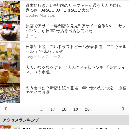
週末に行きたい!!都内のサーファーが通う大人の隠れ
家"SIX HARAJUKU TERRACE"大公開
Cookie Monster.
原宿でアサイー専門店を発見!! アサイー全米No.1「サン
バゾン」が日本1号店を出店していた!!
よっし
日本初上陸！白いドラフトビールが表参道「アニヴェル
セル 」で味わえるぞ！
favyグルメニュース
大人がワクワクする！“大人のお子様ランチ”『東京ライ
ス』（表参道）
もう食べた？新店も続々登場！年中食べたい渋谷・原宿
のアイス９選
…
17
18
19
20
アクセスランキング
1