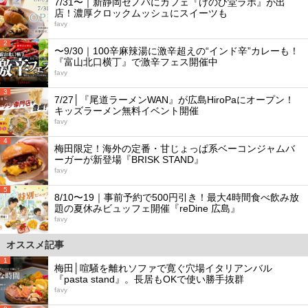
7/31〜｜新静岡セノバにカフェ『けのひ堂ラボ』が出
店！濃厚クロックムッシュにスイーツも
favy
2
〜9/30｜100辛麻辣湯に激辛超えの“インド辛”カレーも！
『富山北口横丁』で激辛フェス開催中
favy
3
7/27│『尾道ラーメンWAN』が広島HiroPaにオープン！
キッズラーメン無料イベント開催
favy
4
梅田限定！海外の定番・甘じょっぱ系ベーコンジャムバ
ーガーが新登場『BRISK STAND』
favy
5
8/10〜19｜事前予約で500円引き！最大4時間食べ飲み放
題の夏休みビュッフェ開催『reDine 広島』
favy
オススメ記事
1
梅田│喧騒を離れソファで寛ぐ穴場イタリアンバル
『pasta stand』。長居もOKで使い勝手抜群
favy