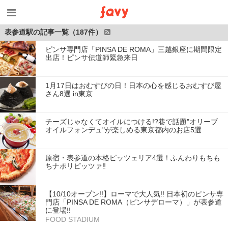
表参道駅の記事一覧（187件）
ピンサ専門店「PINSA DE ROMA」三越銀座に期間限定
出店！ピンサ伝道師緊急来日
1月17日はおむすびの日！日本の心を感じるおむすび屋
さん8選 in東京
チーズじゃなくてオイルにつける!?巷で話題"オリーブ
オイルフォンデュ"が楽しめる東京都内のお店5選
原宿・表参道の本格ピッツェリア4選！ふんわりもちも
ちナポリピッツァ‼︎
【10/10オープン!!】ローマで大人気!! 日本初のピンサ専
門店「PINSA DE ROMA（ピンサデローマ）」が表参道
に登場!!
FOOD STADIUM