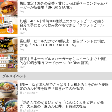
2
梅田限定！海外の定番・甘じょっぱ系ベーコンジャムバ
ーガーが新登場『BRISK STAND』
favy
3
札幌・4PLA｜常時100種以上のクラフトビールが揃う！
自分で手にとって飲み比べもできる『クラフトビール
100』
favy
4
富山駅｜ビールだけで20種以上！独自ブレンドに“泡だ
け”も『PERFECT BEER KITCHEN』
favy
5
新宿｜日本一のグルメバーガーからスイーツまで！個性
的な10店が集うフードホール『reDine 新宿』
favy
グルメイベント
8/6〜｜ゆずぽん酢でさっぱり！大根おろしをのせた夏限
定のカルビ丼を販売『焼きたてのかるび』
8月6日(木) 〜
『焼きたてのかるび』から「にんにくカルビ丼」が発
売！大人気の「豚カルビ丼」も待望の復活
8月6日(木) 〜