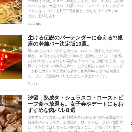
飲食店は高価なイメージがありますが、今回ご紹介するお店
のパスタはデカ盛りや、前菜・パン・スープ・ドリンクがセ
ットになっていても1,000円前後と、かなりリーズナブル！
ぜひ、お試しあれ。
sarururu
生ける伝説のバーテンダーに会える?!銀
座の老舗バー決定版10選。
星の数ほどのバーが軒を連ねる、ロマンに溢れた大人の街、
銀座。 今回はそんな銀座で10年以上営業している、「名店」
と謳われるにふさわしい実績を持つバーをご紹介します。 世
界チャンピオンの称号を持つ、生ける伝説であるバーテンダ
ーが作るカクテルが飲める店から創業50年以上の超老舗ま
で、ぜひ一度は訪れていただきたい店ばかりです。
Marin
汐留｜熟成肉・シュラスコ・ローストビ
ーフ食べ放題も。女子会やデートにもお
すすめな肉バル８選
汐留エリアで美味しい肉料理を楽しめる肉バルを厳選紹介！
熟成肉やシュラスコ、炭火焼き、ローストビーフ食べ放題な
ど、肉好きにはたまらない多彩なメニューが揃っています。