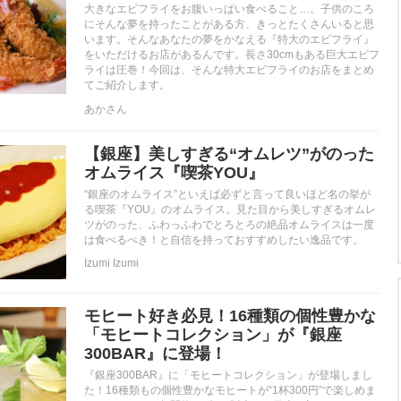
大きなエビフライをお腹いっぱい食べること…。子供のころ
にそんな夢を持ったことがある方、きっとたくさんいると思
います。そんなあなたの夢をかなえる『特大のエビフライ』
をいただけるお店があるんです。長さ30cmもある巨大エビフ
ライは圧巻！今回は、そんな特大エビフライのお店をまとめ
てご紹介します。
あかさん
【銀座】美しすぎる“オムレツ”がのった
オムライス『喫茶YOU』
“銀座のオムライス”といえば必ずと言って良いほど名の挙が
る喫茶『YOU』のオムライス。見た目から美しすぎるオムレ
ツがのった、ふわっふわでとろとろの絶品オムライスは一度
は食べるべき！と自信を持っておすすめしたい逸品です。
Izumi Izumi
モヒート好き必見！16種類の個性豊かな
「モヒートコレクション」が『銀座
300BAR』に登場！
『銀座300BAR』に「モヒートコレクション」が登場しまし
た！16種類もの個性豊かなモヒートが“1杯300円”で楽しめま