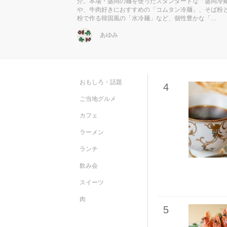
介。本場・盛岡の麺を使ったスタンダードな「盛岡冷
や、牛肉好きにおすすめの「コムタン冷麺」、そば粉
粉で作る韓国風の「水冷麺」など、個性豊かな「…
あゆみ
おもしろ・話題
4
ご当地グルメ
カフェ
ラーメン
ランチ
飲み会
スイーツ
肉
5