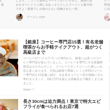
麺」
します。こってり濃厚なラーメンもいいけれど、素材の旨
レブ
と葛
みをダイレクトに感じるあっさりとしたラーメンも魅力的
聖地
ですよ！銀座でしか味わえない洗練された一杯…
に出
ラーメン.com
【銀座】コーヒー専門店15選！有名老舗
喫茶からお手軽テイクアウト、超がつく
高級店まで
コーヒーが“ハイカラ”だった時代から、銀座には多くのコー
ヒー専門店が並んでいました。コーヒーを専門にする老舗喫
茶店はもちろんのこと、コーヒースタンドといった新しいお
店も多くあります。今回は銀座で美味しい！と評判のコーヒ
ー専門店を15店舗ご紹介。古き良きコーヒー店や気軽に立ち
寄れるスタンド、1杯1万円を超える高級店まで幅広くまとめ
ました。
Ameri･*:.
長さ30cmは迫力満点！東京で特大エビ
フライが食べられるお店7選