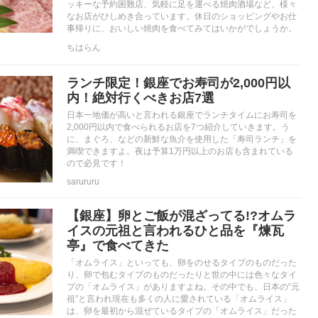
ッキーな予約困難店、気軽に足を運べる焼肉酒場など、様々
なお店がひしめき合っています。休日のショッピングやお仕
事帰りに、おいしい焼肉を食べてみてはいかがでしょうか。
ちはらん
ランチ限定！銀座でお寿司が2,000円以
内！絶対行くべきお店7選
日本一地価が高いと言われる銀座でランチタイムにお寿司を
2,000円以内で食べられるお店を7つ紹介していきます。う
に、まぐろ、などの新鮮な魚介を使用した「寿司ランチ」を
満喫できますよ。夜は予算1万円以上のお店も含まれている
ので必見です！
sarururu
【銀座】卵とご飯が混ざってる!?オムラ
イスの元祖と言われるひと品を『煉瓦
亭』で食べてきた
「オムライス」といっても、卵をのせるタイプのものだった
り、卵で包むタイプのものだったりと世の中には色々なタイ
プの「オムライス」がありますよね。その中でも、日本の“元
祖”と言われ現在も多くの人に愛されている「オムライス」
は、卵を最初から混ぜているタイプの「オムライス」だった