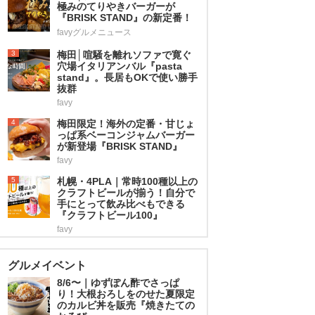
極みのてりやきバーガーが
『BRISK STAND』の新定番！
favyグルメニュース
3
梅田│喧騒を離れソファで寛ぐ
穴場イタリアンバル『pasta
stand』。長居もOKで使い勝手
抜群
favy
4
梅田限定！海外の定番・甘じょ
っぱ系ベーコンジャムバーガー
が新登場『BRISK STAND』
favy
5
札幌・4PLA｜常時100種以上の
クラフトビールが揃う！自分で
手にとって飲み比べもできる
『クラフトビール100』
favy
グルメイベント
8/6〜｜ゆずぽん酢でさっぱ
り！大根おろしをのせた夏限定
のカルビ丼を販売『焼きたての