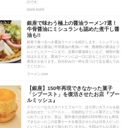
のです。
Izumi Izumi
銀座で味わう極上の醤油ラーメン7選！
牛骨醤油にミシュランも認めた煮干し醤
油も!!
銀座で食べるべき醤油ラーメンを紹介します。ミシュランも
認めた極上醤油に牛骨醤油の奥深い一杯、数種類の醤油をブ
レンドしたラーメンまで。定番の醤油味といえど、種類や製
法はさまざま。醤油ラーメンには一口に語ることのできない
奥深さがあります。自分好みの一杯を見つけて足を運んでみ
てください。
ラーメン.com
【銀座】150年再現できなかった菓子
「シブースト」を復活させたお店『ブー
ルミッシュ』
クリーミーなカスタードとフルーツ、ほろ苦いカラメルを組
み合わせた「シブースト」。伝統的なフランス菓子として知
られていますが、実は、製作者の没後約150年間だれも再現
できなかったこの定番ケーキを復活させたのは日本人だった
ということはあまり知られていません。今回はそんな元祖シ