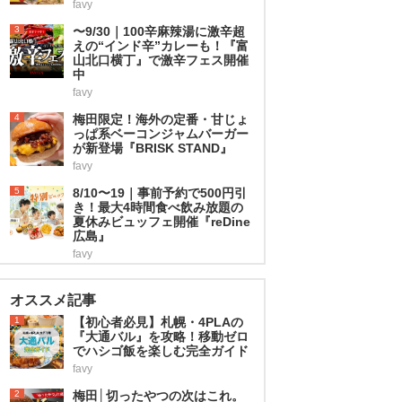
favy
3
〜9/30｜100辛麻辣湯に激辛超
えの“インド辛”カレーも！『富
山北口横丁』で激辛フェス開催
中
favy
4
梅田限定！海外の定番・甘じょ
っぱ系ベーコンジャムバーガー
が新登場『BRISK STAND』
favy
5
8/10〜19｜事前予約で500円引
き！最大4時間食べ飲み放題の
夏休みビュッフェ開催『reDine
広島』
favy
オススメ記事
1
【初心者必見】札幌・4PLAの
『大通バル』を攻略！移動ゼロ
でハシゴ飯を楽しむ完全ガイド
favy
2
梅田│切ったやつの次はこれ。