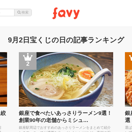
9月2日宝くじの日の記事ランキング
2
に絞
銀座で食べたいあっさりラーメン9選！
銀
創業90年の老舗からミシュ…
選
紹
銀座駅周辺でおすすめのあっさりラーメンをまとめて紹介
選ば