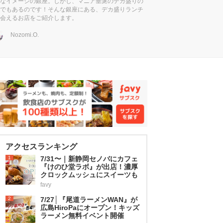
なイメージの銀座。しかし、マニア垂涎のデカ盛りの
でもあるのです！そんな銀座にある、デカ盛りランチ
会えるお店をご紹介します。
Nozomi.O.
アクセスランキング
1
7/31〜｜新静岡セノバにカフェ
『けのひ堂ラボ』が出店！濃厚
クロックムッシュにスイーツも
favy
2
7/27│『尾道ラーメンWAN』が
広島HiroPaにオープン！キッズ
ラーメン無料イベント開催