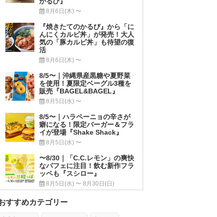
かるび』
8月6日(木) 〜
『焼きたてのかるび』から「に
んにくカルビ丼」が発売！大人
気の「豚カルビ丼」も待望の復
活
8月6日(木) 〜
8/5〜｜沖縄県産黒糖や夏野菜
を使用！夏限定ベーグル3種を
販売『BAGEL&BAGEL』
8月5日(水) 〜
8/5〜｜ハラペーニョの辛さが
癖になる！限定バーガー＆フラ
イが登場『Shake Shack』
8月5日(水) 〜
〜8/30｜「C.C.レモン」の爽快
なパフェに注目！飲む新作フラ
ッペも『スシロー』
8月5日(水) 〜 8月30日(日)
おすすめカテゴリー