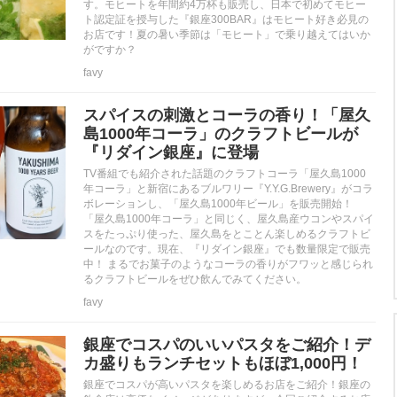
す。モヒートを年間約4万杯も販売し、日本で初めてモヒー
ト認定証を授与した『銀座300BAR』はモヒート好き必見の
お店です！夏の暑い季節は「モヒート」で乗り越えてはいか
がですか？
favy
スパイスの刺激とコーラの香り！「屋久
島1000年コーラ」のクラフトビールが
『リダイン銀座』に登場
TV番組でも紹介された話題のクラフトコーラ「屋久島1000
年コーラ」と新宿にあるブルワリー『Y.Y.G.Brewery』がコラ
ボレーションし、「屋久島1000年ビール」を販売開始！
「屋久島1000年コーラ」と同じく、屋久島産ウコンやスパイ
スをたっぷり使った、屋久島をとことん楽しめるクラフトビ
ールなのです。現在、『リダイン銀座』でも数量限定で販売
中！ まるでお菓子のようなコーラの香りがフワッと感じられ
るクラフトビールをぜひ飲んでみてください。
favy
銀座でコスパのいいパスタをご紹介！デ
カ盛りもランチセットもほぼ1,000円！
銀座でコスパが高いパスタを楽しめるお店をご紹介！銀座の