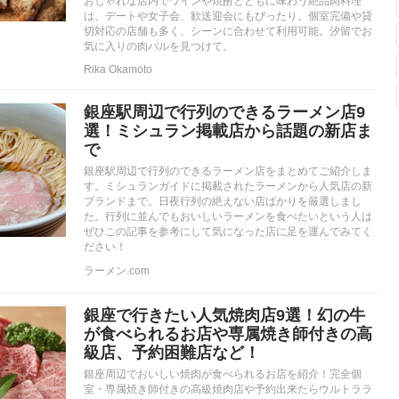
おしゃれな店内でワインや焼酎とともに味わう絶品肉料理
は、デートや女子会、歓送迎会にもぴったり。個室完備や貸
切対応の店舗も多く、シーンに合わせて利用可能。汐留でお
気に入りの肉バルを見つけて。
Rika Okamoto
銀座駅周辺で行列のできるラーメン店9
選！ミシュラン掲載店から話題の新店ま
で
銀座駅周辺で行列のできるラーメン店をまとめてご紹介しま
す。ミシュランガイドに掲載されたラーメンから人気店の新
ブランドまで。日夜行列の絶えない店ばかりを厳選しまし
た。行列に並んでもおいしいラーメンを食べたいという人は
ぜひこの記事を参考にして気になった店に足を運んでみてく
ださい！
ラーメン.com
銀座で行きたい人気焼肉店9選！幻の牛
が食べられるお店や専属焼き師付きの高
級店、予約困難店など！
銀座周辺でおいしい焼肉が食べられるお店を紹介！完全個
室・専属焼き師付きの高級焼肉店や予約出来たらウルトララ