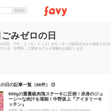
0日ごみゼロの日
ゼロの日」です。ゴ（５）ミ（３）ゼロ（０）の語呂合せから制定され
ている「中野区」に関するグルメ情報をお届けします。
ロの日の記事一覧（86件）
600gの重量級肉塊ステーキに圧倒！赤身のジュ
ーシーな肉汁を堪能！中野坂上『アイタリーキ
ッチン』
中野坂上駅より徒歩2分の場所にある『STEAK＆PASTA Aitaly