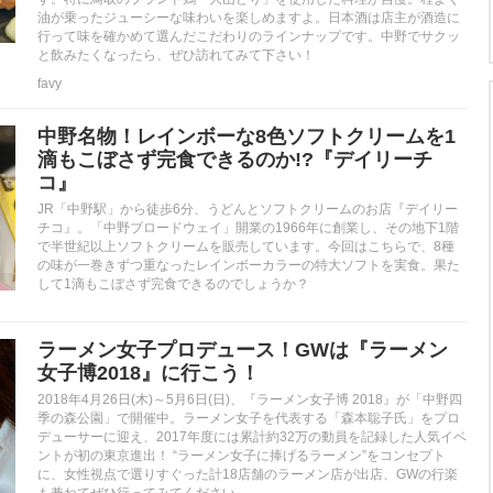
油が乗ったジューシーな味わいを楽しめますよ。日本酒は店主が酒造に
行って味を確かめて選んだこだわりのラインナップです。中野でサクッ
と飲みたくなったら、ぜひ訪れてみて下さい！
favy
中野名物！レインボーな8色ソフトクリームを1
滴もこぼさず完食できるのか!?『デイリーチ
コ』
JR「中野駅」から徒歩6分、うどんとソフトクリームのお店『デイリー
チコ』。「中野ブロードウェイ」開業の1966年に創業し、その地下1階
で半世紀以上ソフトクリームを販売しています。今回はこちらで、8種
の味が一巻きずつ重なったレインボーカラーの特大ソフトを実食。果た
して1滴もこぼさず完食できるのでしょうか？
ラーメン女子プロデュース！GWは『ラーメン
女子博2018』に行こう！
2018年4月26日(木)～5月6日(日)、『ラーメン女子博 2018』が「中野四
季の森公園」で開催中。ラーメン女子を代表する「森本聡子氏」をプロ
デューサーに迎え、2017年度には累計約32万の動員を記録した人気イベ
ントが初の東京進出！ “ラーメン女子に捧げるラーメン”をコンセプト
に、女性視点で選りすぐった計18店舗のラーメン店が出店、GWの行楽
も兼ねてぜひ行ってみてください。