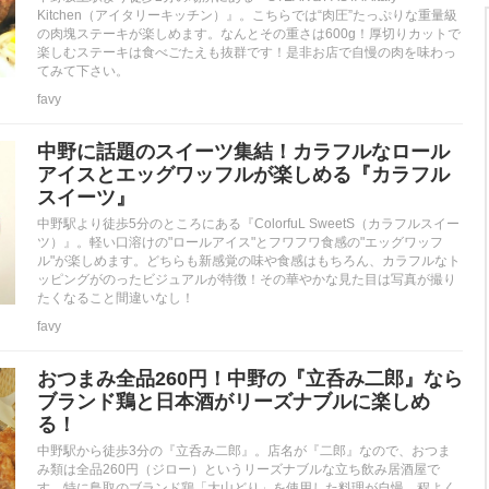
Kitchen（アイタリーキッチン）』。こちらでは“肉圧”たっぷりな重量級
の肉塊ステーキが楽しめます。なんとその重さは600g！厚切りカットで
楽しむステーキは食べごたえも抜群です！是非お店で自慢の肉を味わっ
てみて下さい。
favy
中野に話題のスイーツ集結！カラフルなロール
アイスとエッグワッフルが楽しめる『カラフル
スイーツ』
中野駅より徒歩5分のところにある『ColorfuL SweetS（カラフルスイー
ツ）』。軽い口溶けの"ロールアイス"とフワフワ食感の"エッグワッフ
ル"が楽しめます。どちらも新感覚の味や食感はもちろん、カラフルなト
ッピングがのったビジュアルが特徴！その華やかな見た目は写真が撮り
たくなること間違いなし！
favy
おつまみ全品260円！中野の『立呑み二郎』なら
ブランド鶏と日本酒がリーズナブルに楽しめ
る！
中野駅から徒歩3分の『立呑み二郎』。店名が『二郎』なので、おつま
み類は全品260円（ジロー）というリーズナブルな立ち飲み居酒屋で
す。特に鳥取のブランド鶏「大山どり」を使用した料理が自慢。程よく