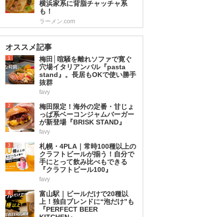
横浜家系に背脂チャッチャ系
も！
ラーメン.com
オススメ記事
1
梅田│喧騒を離れソファで寛ぐ
穴場イタリアンバル『pasta
stand』。長居もOKで使い勝手
抜群
favy
2
梅田限定！海外の定番・甘じょ
っぱ系ベーコンジャムバーガー
が新登場『BRISK STAND』
favy
3
札幌・4PLA｜常時100種以上の
クラフトビールが揃う！自分で
手にとって飲み比べもできる
『クラフトビール100』
favy
4
富山駅｜ビールだけで20種以
上！独自ブレンドに“泡だけ”も
『PERFECT BEER
KITCHEN』