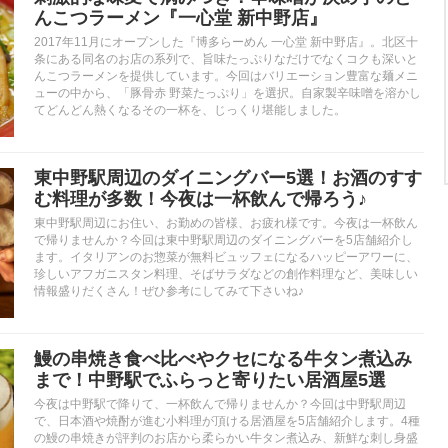
んこつラーメン『一心堂 新中野店』
2017年11月にオープンした『博多らーめん 一心堂 新中野店』。北区十
条にある同名のお店の系列で、旨味たっぷりなだけでなくコクも深いと
んこつラーメンを提供しています。今回はバリエーション豊富な麺メニ
ューの中から、「豚骨赤 野菜たっぷり」を選択。自家製辛味噌を溶かし
てどんどん熱くなるその一杯を、じっくり堪能しました。
東中野駅周辺のダイニングバー5選！お酒のすす
む料理が多数！今夜は一杯飲んで帰ろう♪
東中野駅周辺にお住い、お勤めの皆様、お疲れ様です。今夜は一杯飲ん
で帰りませんか？今回は東中野駅周辺のダイニングバーを5店舗紹介し
ます。イタリアンのお惣菜が無料ビュッフェになるハッピーアワーに、
珍しいアフガニスタン料理、そばサラダなどの創作料理など、美味しい
情報盛りだくさん！ぜひ参考にしてみて下さいね♪
鰻の串焼き食べ比べやクセになる牛タン煮込み
まで！中野駅でふらっと寄りたい居酒屋5選
今夜は中野駅で降りて、一杯飲んで帰りませんか？今回は中野駅周辺
で、日本酒や焼酎が進む小料理が頂ける居酒屋を5店舗紹介します。4種
の鰻の串焼きが評判のお店から柔らかい牛タン煮込み、新鮮な刺し身盛