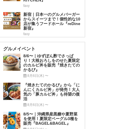
favy
5
新宿｜日本一のグルメバーガー
からスイーツまで！個性的な10
店が集うフードホール『reDine
新宿』
favy
グルメイベント
8/6〜｜ゆずぽん酢でさっぱ
り！大根おろしをのせた夏限定
のカルビ丼を販売『焼きたての
かるび』
8月6日(木) 〜
『焼きたてのかるび』から「に
んにくカルビ丼」が発売！大人
気の「豚カルビ丼」も待望の復
活
8月6日(木) 〜
8/5〜｜沖縄県産黒糖や夏野菜
を使用！夏限定ベーグル3種を
販売『BAGEL&BAGEL』