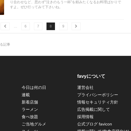
り合わせなど、思わず“泣きのもう一杯”を頼みたくなるお料理ばかりで
すよ。ぜひ行ってみて下さいね。
…
6
7
8
9
する記事
favyについて
今日は何の日
運営会社
連載
プライバシーポリシー
新着店舗
情報セキュリティ方針
ラーメン
広告掲載に関して
食べ放題
採用情報
ご当地グルメ
公式ブログ favicon