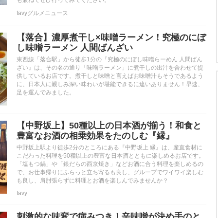
favyグルメニュース
【落合】濃厚煮干し×味噌ラーメン！究極のにぼ
し味噌ラーメン 人間ばんざい
東西線「落合駅」から徒歩1分の『究極のにぼし味噌らーめん 人間ばん
ざい』は、その名の通り「味噌ラーメン」に煮干しの出汁を合わせて提
供しているお店です。煮干しと味噌と言えばお味噌汁もそうであるよう
に、日本人に親しみ深い味わいが堪能できるに違いありません！早速、
足を運んでみました。
【中野坂上】50種以上の日本酒が揃う！和食と
豊富なお酒の相乗効果をたのしむ『縁』
中野坂上駅より徒歩2分のところにある『中野坂上 縁』は、産直食材に
こだわった料理を50種以上の豊富な日本酒とともに楽しめるお店です。
「塩もつ鍋」や「銀だらの西京焼き」などお酒に合う料理を楽しめるの
で、お仕事帰りにふらっと立ち寄るも良し、グループでワイワイ楽しむ
も良し、肩肘張らずに料理とお酒を楽しんでみませんか？
favy
刺激的な味変で病みつき！辛味噌が決め手のと