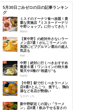
5月30日ごみゼロの日の記事ランキン
グ
1
ミスドのドーナツ食べ放題！貴
重な実施店『ミスタードーナツ
中野ショップ』に行ってきた！
Marin
2
【東中野】の絶対外さないラー
メン店7選！がんこラーメンの
系譜にビブグルマン選出の超人
気店も
mar
3
中野｜絶対に行くべきおすすめ
蕎麦６選！ワンコインの特大春
菊天や3種の“相盛り”も
marin
4
【中野】駅で行くべきラーメン
店9選!!とんこつ、煮干し、鶏白
湯など名店が勢揃い
なかのっち
5
新中野駅近くの旨い「ラーメ
ン」店8選！飲み干せる旨さの