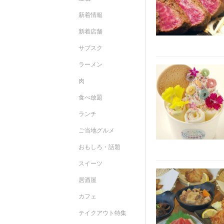
新着情報
新着店舗
サブスク
ラーメン
肉
食べ放題
ランチ
ご当地グルメ
おもしろ・話題
スイーツ
居酒屋
カフェ
テイクアウト特集