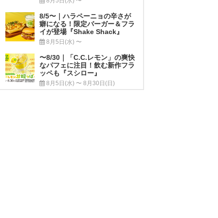
8月5日(水) 〜
8/5〜｜ハラペーニョの辛さが
癖になる！限定バーガー＆フラ
イが登場『Shake Shack』
8月5日(水) 〜
〜8/30｜「C.C.レモン」の爽快
なパフェに注目！飲む新作フラ
ッペも『スシロー』
8月5日(水) 〜 8月30日(日)