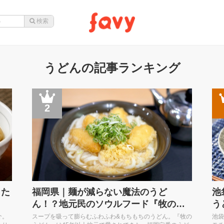
うどんの記事ランキング
2
！た
福岡県｜麺が減らない魔法のうど
池
ん！？地元民のソウルフード『牧の…
う
介。
スープを吸って膨らむふわふわ&もちもちのうどん。『牧の
池袋