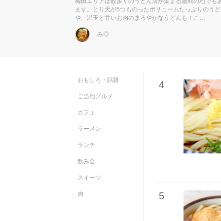
梅田エリアは数多くのうどん店が集まる激戦の地でも
ます。とり天が5つものったボリュームたっぷりのうど
や、温玉と甘いお肉のまろやかなうどんも！こ…
み◎
おもしろ・話題
4
ご当地グルメ
カフェ
ラーメン
ランチ
飲み会
スイーツ
肉
5