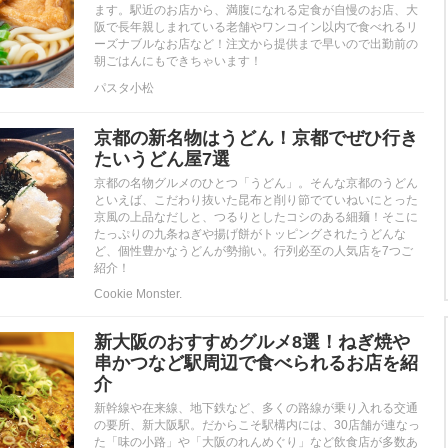
ます。駅近のお店から、満腹になれる定食が自慢のお店、大
阪で長年親しまれている老舗やワンコイン以内で食べれるリ
ーズナブルなお店など！注文から提供まで早いので出勤前の
朝ごはんにもできちゃいます！
パスタ小松
京都の新名物はうどん！京都でぜひ行き
たいうどん屋7選
京都の名物グルメのひとつ「うどん」。そんな京都のうどん
といえば、こだわり抜いた昆布と削り節でていねいにとった
京風の上品なだしと、つるりとしたコシのある細麺！そこに
たっぷりの九条ねぎや揚げ餅がトッピングされたうどんな
ど、個性豊かなうどんが勢揃い。行列必至の人気店を7つご
紹介！
Cookie Monster.
新大阪のおすすめグルメ8選！ねぎ焼や
串かつなど駅周辺で食べられるお店を紹
介
新幹線や在来線、地下鉄など、多くの路線が乗り入れる交通
の要所、新大阪駅。だからこそ駅構内には、30店舗が連なっ
た「味の小路」や「大阪のれんめぐり」など飲食店が多数あ