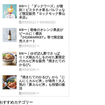
8/8〜｜「ダックワーズ」が復
刻！ピスタチオ香るパルフェな
ど限定販売『ヨックモック青山
本店』
8月8日(土) 〜 8月30日(日)
8/8〜｜朝食のオレンジ果皮が
ビールに！横浜
『2416MARKET』等で限定販
売スタート
8月8日(土) 〜
8/6〜｜ゆずぽん酢でさっぱ
り！大根おろしをのせた夏限定
のカルビ丼を販売『焼きたての
かるび』
8月6日(木) 〜
『焼きたてのかるび』から「に
んにくカルビ丼」が発売！大人
気の「豚カルビ丼」も待望の復
活
8月6日(木) 〜
おすすめカテゴリー