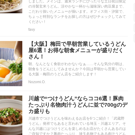
しました。メインは、週末ランチにぴったりな土日祝日限定
の冷製玄米うどん。涼やかな一杯から滋味深い肉豆腐まで、
こだわり抜いたメニューが揃います。オフィス街・汐留で、
ちょっと特別なランチをお探しの方はぜひチェックしてみて
ください！
favy
【大阪】梅田で早朝営業しているうどん
屋6選！お得な朝食メニューが盛りだく
さん！
朝、なんとなく食欲がわかないなぁ……そんな気分の朝は、
朝食をうどんにしてみませんか？今回は早朝から営業してい
る大阪・梅田のうどん店をご紹介します！
Nozomi.O.
川越で“つけうどん”ならココ6選！豚肉
たっぷり名物肉汁うどんに並で700gのデ
カ盛りも
川越市でつけうどんを味わえるお店を6つご紹介！「武蔵野
うどん」発祥でもあると言われている埼玉・川越エリア。そ
んな川越にはつけうどんを楽しめるお店がたくさんあるのは
ご存知ですか？豚肉たっぷり、埼玉名物でもある肉汁うどん