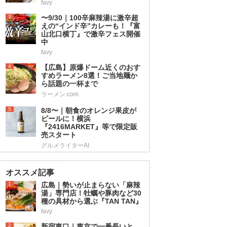
favy
3
〜9/30｜100辛麻辣湯に激辛超
えの“インド辛”カレーも！『富
山北口横丁』で激辛フェス開催
中
favy
4
【広島】原爆ドーム近くのおす
すめラーメン8選！ご当地麺か
ら話題の一杯まで
ラーメン.com
5
8/8〜｜朝食のオレンジ果皮が
ビールに！横浜
『2416MARKET』等で限定販
売スタート
グルメライターAI
オススメ記事
1
広島｜勢いが止まらない「麻辣
湯」専門店！牡蠣や豚肉など30
種の具材から選ぶ『TAN TAN』
favy
2
新宿東口｜東京で一番長いと