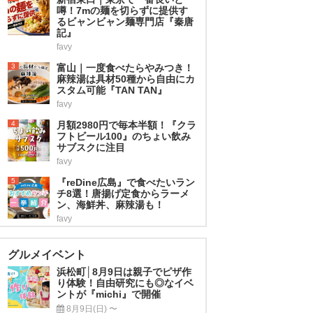
噂！7mの麺を切らずに提供す
るビャンビャン麺専門店『秦唐
記』
favy
3
富山｜一度食べたらやみつき！
麻辣湯は具材50種から自由にカ
スタム可能『TAN TAN』
favy
4
月額2980円で毎本半額！『クラ
フトビール100』のちょい飲み
サブスクに注目
favy
5
『reDine広島』で食べたいラン
チ8選！唐揚げ定食からラーメ
ン、海鮮丼、麻辣湯も！
favy
グルメイベント
浜松町│8月9日は親子でピザ作
り体験！自由研究にも◎なイベ
ントが『michi』で開催
8月9日(日) 〜