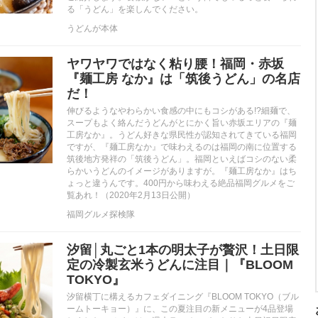
る「うどん」を楽しんでください。
うどんが本体
ヤワヤワではなく粘り腰！福岡・赤坂
『麺工房 なか』は「筑後うどん」の名店
だ！
伸びるようなやわらかい食感の中にもコシがある!?細麺で、
スープもよく絡んだうどんがとにかく旨い赤坂エリアの『麺
工房なか』。うどん好きな県民性が認知されてきている福岡
ですが、『麺工房なか』で味わえるのは福岡の南に位置する
筑後地方発祥の「筑後うどん」。福岡といえばコシのない柔
らかいうどんのイメージがありますが。『麺工房なか』はち
ょっと違うんです。400円から味わえる絶品福岡グルメをご
覧あれ！（2020年2月13日公開）
福岡グルメ探検隊
汐留│丸ごと1本の明太子が贅沢！土日限
定の冷製玄米うどんに注目｜『BLOOM
TOKYO』
汐留横丁に構えるカフェダイニング『BLOOM TOKYO（ブル
ームトーキョー）』に、この夏注目の新メニューが4品登場