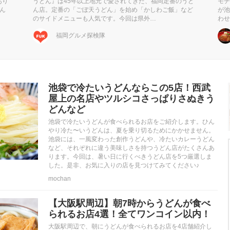
あり
うどん』は45年以上地元で愛されてきた、福岡定番のうど
モチ
ん
ん店。定番の「ごぼ天うどん」を始め「かしわご飯」など
が池
のサイドメニューも人気です。今回は県外…
わせ
福岡グルメ探検隊
池袋で冷たいうどんならこの5店！西武
屋上の名店やツルシコさっぱりさぬきう
どんなど
池袋で冷たいうどんが食べられるお店をご紹介します。ひん
やり冷た〜いうどんは、夏を乗り切るためにかかせません。
池袋には、一風変わった創作うどんや、冷たいカレーうどん
など、それぞれに違う美味しさを持つうどん店がたくさんあ
ります。今回は、暑い日に行くべきうどん店を5つ厳選しま
した。是非、お気に入りの店を見つけてみてください♪
mochan
【大阪駅周辺】朝7時からうどんが食べ
られるお店4選！全てワンコイン以内！
大阪駅周辺で、朝にうどんが食べられるお店を4店舗紹介し