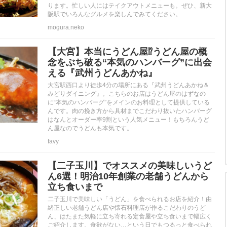
ります。忙しい人にはテイクアウトメニューも。ぜひ、新大
阪駅でいろんなグルメを楽しんでみてください。
mogura.neko
【大宮】本当にうどん屋⁉︎うどん屋の概
念をぶち破る“本気のハンバーグ”に出会
える『武州うどんあかね』
大宮駅西口より徒歩4分の場所にある『武州うどんあかね＆
みどりダイニング』。こちらのお店はうどん屋のはずなの
に“本気のハンバーグ”をメインのお料理として提供している
んです。肉の挽き方から具材までこだわり抜いたハンバーグ
はなんとオーダー率9割という人気メニュー！もちろんうど
ん屋なのでうどんも本気です。
favy
【二子玉川】でオススメの美味しいうど
ん6選！明治10年創業の老舗うどんから
立ち食いまで
二子玉川で美味しい「うどん」を食べられるお店を紹介！由
緒正しい老舗うどん店や懐石料理店が作るこだわりのうど
ん、はたまた気軽に立ち寄れる定食屋や立ち食いまで幅広く
ご紹介します。食欲がない…という日でもつるっと食べられ