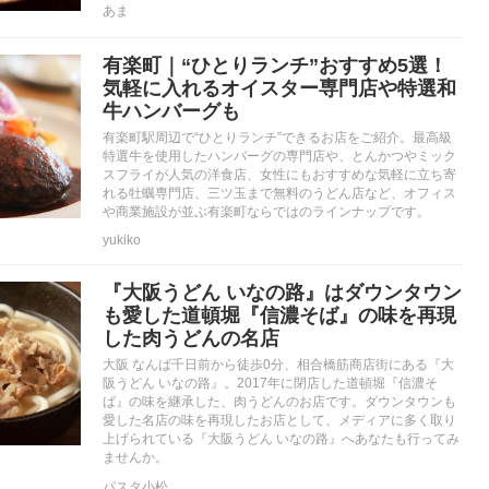
あま
有楽町｜“ひとりランチ”おすすめ5選！
気軽に入れるオイスター専門店や特選和
牛ハンバーグも
有楽町駅周辺で“ひとりランチ”できるお店をご紹介。最高級
特選牛を使用したハンバーグの専門店や、とんかつやミック
スフライが人気の洋食店、女性にもおすすめな気軽に立ち寄
れる牡蠣専門店、三ツ玉まで無料のうどん店など、オフィス
や商業施設が並ぶ有楽町ならではのラインナップです。
yukiko
『大阪うどん いなの路』はダウンタウン
も愛した道頓堀『信濃そば』の味を再現
した肉うどんの名店
大阪 なんば千日前から徒歩0分、相合橋筋商店街にある『大
阪うどん いなの路』。2017年に閉店した道頓堀『信濃そ
ば』の味を継承した、肉うどんのお店です。ダウンタウンも
愛した名店の味を再現したお店として、メディアに多く取り
上げられている『大阪うどん いなの路』へあなたも行ってみ
ませんか。
パスタ小松