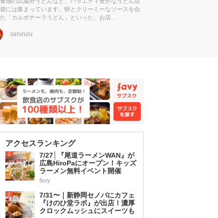
食感の武蔵野うどんなど、バラエティ豊かなうどん店
袋には集まっています。卵とクリーミーなソースを合
た「カルボナーラうどん」といった、お店…
sarururu
アクセスランキング
1
7/27│『尾道ラーメンWAN』が
広島HiroPaにオープン！キッズ
ラーメン無料イベント開催
favy
2
7/31〜｜新静岡セノバにカフェ
『けのひ堂ラボ』が出店！濃厚
クロックムッシュにスイーツも