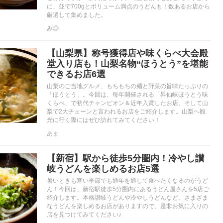
に、並で700gとボリューム満点のうどんも！数あるお店から
厳選して集めました。
み◎
【山梨県】称号獲得店や味くらべ大会殿
堂入り店も！山梨名物“ほうとう”を堪能
できるお店6選
山梨のご当地グルメ、もちもちの麺と野菜の旨味たっぷりの
「ほうとう」。今回は、毎年開催される「昇仙峡ほうとう味
くらべ」で初代チャンピオン＆近年入賞したお店、そして山
梨で2大チェーンと言われるお店をご紹介します。山梨へ観
光に行く際にはぜひ訪れてみてください！
あま
【新宿】駅から徒歩5分圏内！冷やし讃
岐うどんを楽しめるお店5選
暑いときも寒い季節でも通年を通して食べたくなるのがうど
ん！今回は、新宿駅徒歩5分圏内にあるうどん屋さんを5店ご
紹介します。本格讃岐うどんや冷やしうどんなど、さまざま
なうどんを楽しめるお店がありますので、是非お気に入りの
店を見つけてみてください♪